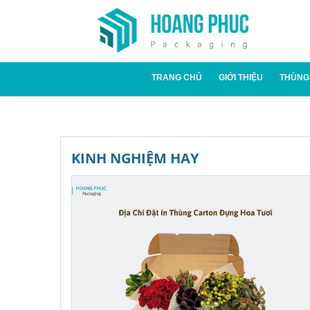
TRANG CHỦ
GIỚI THIỆU
THÙNG
Thùn
Thùn
KINH NGHIỆM HAY