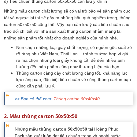
d) Tiêu chuẩn thùng carton 50x50x50 cần lưu ý khí in
Những mẫu carton chất lượng sẽ có vai trò bảo vệ sản phẩm cực
tốt và ngược lại thì sẽ gây ra những hậu quả nghiêm trọng, thùng
carton 50x50x50 cũng thế. Vậy bạn cần lưu ý các tiêu chuẩn sau
trao đổi chi tiết với nhà sản xuất thùng carton nhằm mang lại
những sản phẩm tốt nhất cho doanh nghiệp của mình nhé.
Nên chọn những loại giấy chất lượng, có nguồn gốc xuất xứ
rõ ràng như Việt Nam, Thái Lan… tránh trường hợp vì giá
rẻ mà chọn những loại giấy không tốt, dễ đến nhiều ảnh
hưởng đến sản phẩm cũng như thương hiệu của bạn.
Thùng carton càng dày chất lượng càng tốt, khả năng lực
lực càng cao, đặc biệt tiêu chuẩn về sóng thùng carton bạn
cũng cần phải lưu ý.
>> Bạn có thể xem:
Thùng carton 60x40x40
2. Mẫu thùng carton 50x50x50
Những
mẫu thùng carton 50x50x50
tại Hoàng Phúc
Pack sản xuất luôn đạt tiêu chuẩn trong và ngoài nước