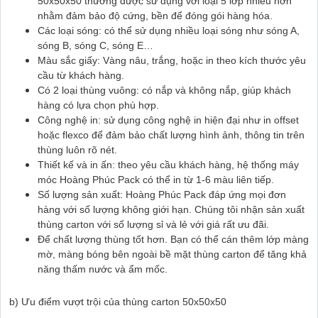
50x50x50 thường được sử dụng với loại 5 lớp nhiều hơn
nhằm đảm bảo độ cứng, bền để đóng gói hàng hóa.
Các loại sóng: có thể sử dụng nhiều loại sóng như sóng A,
sóng B, sóng C, sóng E…
Màu sắc giấy: Vàng nâu, trắng, hoặc in theo kích thước yêu
cầu từ khách hàng.
Có 2 loại thùng vuông: có nắp và không nắp, giúp khách
hàng có lựa chọn phù hợp.
Công nghệ in: sử dụng công nghệ in hiện đại như in offset
hoặc flexco để đảm bảo chất lượng hình ảnh, thông tin trên
thùng luôn rõ nét.
Thiết kế và in ấn: theo yêu cầu khách hàng, hệ thống máy
móc Hoàng Phúc Pack có thể in từ 1-6 màu liên tiếp.
Số lượng sản xuất: Hoàng Phúc Pack đáp ứng mọi đơn
hàng với số lượng không giới hạn. Chúng tôi nhận sản xuất
thùng carton với số lượng sỉ và lẻ với giá rất ưu đãi.
Để chất lượng thùng tốt hơn. Bạn có thể cán thêm lớp màng
mờ, màng bóng bên ngoài bề mặt thùng carton để tăng khả
năng thấm nước và ẩm mốc.
b) Ưu điểm vượt trội của thùng carton 50x50x50