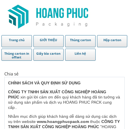
Trang chủ
GIỚI THIỆU
Thùng carton
Hộp carton
Thùng carton in
Giấy bìa carton
Liên hệ
offset
Chia sẻ
CHÍNH SÁCH VÀ QUY ĐỊNH SỬ DỤNG
CÔNG TY TNHH SẢN XUẤT CÔNG NGHIỆP HOÀNG
PHÚC
xin gửi lời cảm ơn đến quý khách hàng đã tin tưởng và
sử dụng sản phẩm và dịch vụ HOANG PHUC PACK cung
cấp..
Nhằm mục đích giúp khách hàng dễ dàng sử dụng các dịch
vụ trên website
www.hoangphucpack.com
thuộc
CÔNG TY
TNHH SẢN XUẤT CÔNG NGHIỆP HOÀNG PHÚC
”HOANG