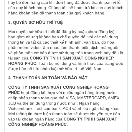
hủy bỏ đơn hàng sau khi đơn hàng đã được thanh toán vì lỗi
của quý khách hàng. Chúng tôi sẽ hoàn trả lại cho quý khách
hàng khoản tiền đã thanh toán của quý khách hàng.
3. QUYỀN SỞ HỮU TRÍ TUỆ
Mọi quyền sở hữu trí tuệ(đã đăng ký hoặc chưa đăng ký),
bao gồm nhưng không hạn chế quyền đối với các nội dung
thông tin và tất cả các thiết kể hình ảnh, văn bản, đồ họa,
phần mềm, video, âm nhạc, âm thanh, biên dịch, mã nguồn
và phần mền cơ bản được sử dụng trên trang web này đều là
tài sản của
CÔNG TY TNHH SẢN XUẤT CÔNG NGHIỆP
HOÀNG PHÚC
. Toàn bộ nội dung và hình thức của trang web
được bảo hộ bởi pháp luật sở hữu trí tuệ Việt Nam.
4. THANH TOÁN AN TOÀN VÀ BẢO MẬT
CÔNG TY TNHH SẢN XUẤT CÔNG NGHIỆP HOÀNG
PHÚC
hoạt động kết hợp với nhiều ngân hàng trong nước
chấp nhận thanh toán qua thể VISA, MASTERCARD, AMEX,
JCB và thể tín dụng trong nước như : Ngân hàng
Vietcombank, Techcombank, ACB và nhiều ngân hàng khác.
Mọi thông tin thực hiện thanh toán sẽ được chuyển trực tiếp
vào tài khoản ngân hàng của
CÔNG TY TNHH SẢN XUẤT
CÔNG NGHIỆP HOÀNG PHÚC.