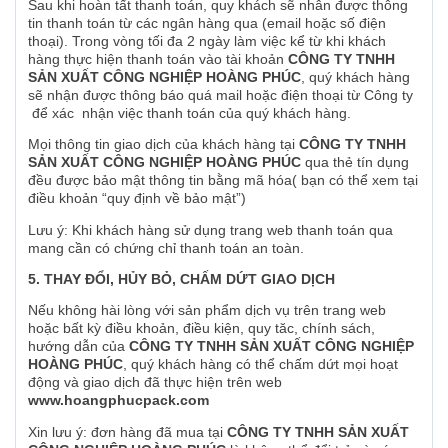
Sau khi hoàn tất thanh toán, quy khách sẽ nhân được thông
tin thanh toán từ các ngân hàng qua (email hoặc số điện
thoại). Trong vòng tối đa 2 ngày làm việc kể từ khi khách
hàng thực hiện thanh toán vào tài khoản
CÔNG TY TNHH
SẢN XUẤT CÔNG NGHIỆP HOÀNG PHÚC
, quý khách hàng
sẽ nhận được thông báo quá mail hoặc điện thoại từ Công ty
để xác nhận việc thanh toán của quý khách hàng.
Mọi thông tin giao dịch của khách hàng tại
CÔNG TY TNHH
SẢN XUẤT CÔNG NGHIỆP HOÀNG PHÚC
qua thẻ tín dụng
đều được bảo mật thông tin bằng mã hóa( bạn có thể xem tại
điều khoản “quy định về bảo mật”)
Lưu ý: Khi khách hàng sử dụng trang web thanh toán qua
mang cần có chứng chỉ thanh toán an toàn.
5. THAY ĐỔI, HỦY BỎ, CHẤM DỨT GIAO DỊCH
Nếu không hài lòng với sản phẩm dịch vụ trên trang web
hoặc bất kỳ điều khoản, điều kiện, quy tăc, chính sách,
hướng dẫn của
CÔNG TY TNHH SẢN XUẤT CÔNG NGHIỆP
HOÀNG PHÚC
, quý khách hàng có thể chấm dứt mọi hoạt
động và giao dịch đã thực hiện trên web
www.hoangphucpack.com
Xin lưu ý: đơn hàng đã mua tại
CÔNG TY TNHH SẢN XUẤT