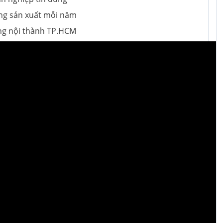
g sản xuất mỗi năm
ng nội thành TP.HCM