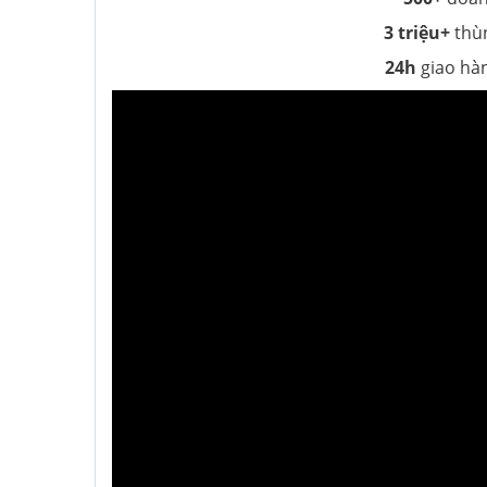
3 triệu+
thùn
24h
giao hà