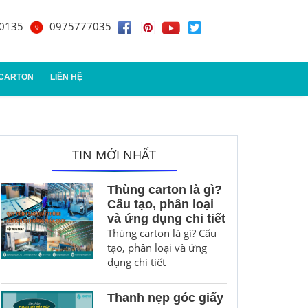
0135
0975777035
 CARTON
LIÊN HỆ
n đựng quà
TIN MỚI NHẤT
Thùng carton là gì?
Cấu tạo, phân loại
và ứng dụng chi tiết
Thùng carton là gì? Cấu
tạo, phân loại và ứng
dụng chi tiết
Thanh nẹp góc giấy