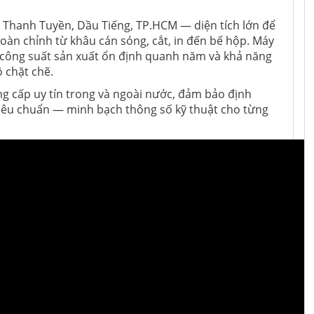
, Thanh Tuyền, Dầu Tiếng, TP.HCM — diện tích lớn để
àn chỉnh từ khâu cán sóng, cắt, in đến bế hộp. Máy
 công suất sản xuất ổn định quanh năm và khả năng
 chặt chẽ.
ng cấp uy tín trong và ngoài nước, đảm bảo định
tiêu chuẩn — minh bạch thông số kỹ thuật cho từng