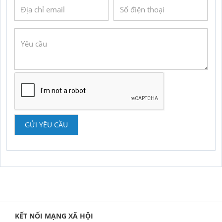
GỬI YÊU CẦU
KẾT NỐI MẠNG XÃ HỘI