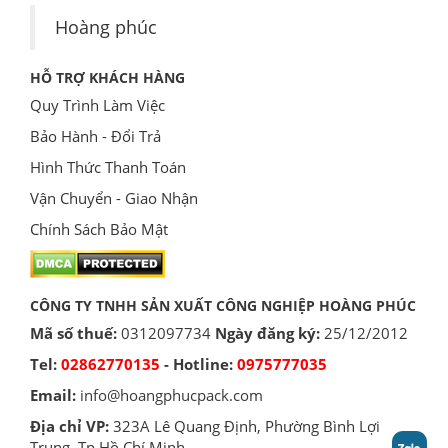
Hoàng phúc
HỖ TRỢ KHÁCH HÀNG
Quy Trình Làm Việc
Bảo Hành - Đổi Trả
Hình Thức Thanh Toán
Vận Chuyển - Giao Nhận
Chính Sách Bảo Mật
CÔNG TY TNHH SẢN XUẤT CÔNG NGHIỆP HOÀNG PHÚC
Mã số thuế:
0312097734
Ngày đăng ký:
25/12/2012
Tel:
02862770135
- Hotline:
0975777035
Email:
info@hoangphucpack.com
Địa chỉ VP:
323A Lê Quang Định, Phường Bình Lợi
Trung, Tp Hồ Chí Minh