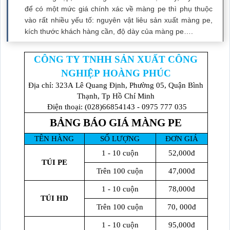
để có một mức giá chính xác về màng pe thì phụ thuộc
vào rất nhiều yếu tố: nguyên vật liêu sản xuất màng pe,
kích thước khách hàng cần, độ dày của màng pe….
CÔNG TY TNHH SẢN XUẤT CÔNG
NGHIỆP HOÀNG PHÚC
Địa chỉ: 323A Lê Quang Định, Phường 05, Quận Bình
Thạnh, Tp Hồ Chí Minh
Điện thoại: (028)66854143 - 0975 777 035
BẢNG BÁO GIÁ MÀNG PE
TÊN HÀNG
SỐ LƯỢNG
ĐƠN GIÁ
1 - 10 cuộn
52,000đ
TÚI PE
Trên 100 cuộn
47,000đ
1 - 10 cuộn
78,000đ
TÚI HD
Trên 100 cuộn
70, 000đ
1 - 10 cuộn
95,000đ