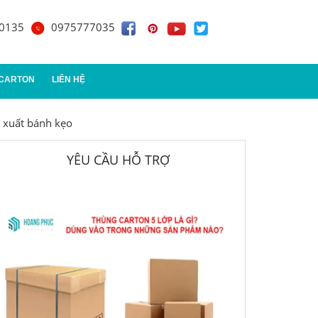
0135
0975777035
 CARTON
LIÊN HỆ
n xuất bánh kẹo
n đựng quà
YÊU CẦU HỖ TRỢ