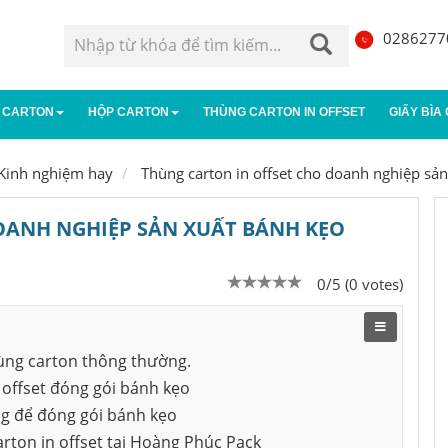
0286277
 CARTON
HỘP CARTON
THÙNG CARTON IN OFFSET
GIẤY BÌA
g carton 3 lớp
Hộp carton đựng giày
Thùng carton 5 lớp
Hộp giấy
Kinh nghiệm hay
Thùng carton in offset cho doanh nghiệp sả
g carton 7 lớp
Hộp carton nhỏ
Thùng âm dương
Hộp carto
OANH NGHIỆP SẢN XUẤT BÁNH KẸO
0/5 (0 votes)
thùng carton thông thường.
 offset đóng gói bánh kẹo
ng để đóng gói bánh kẹo
rton in offset tại Hoàng Phúc Pack