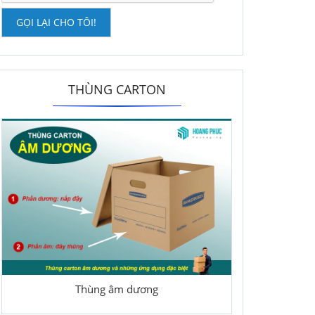
GỌI LẠI CHO TÔI!
THÙNG CARTON
Thùng âm dương