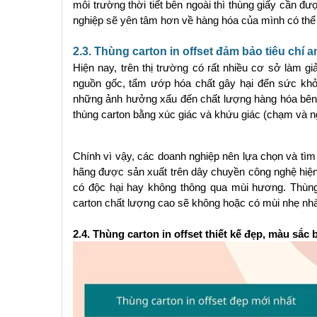
môi trường thời tiết bên ngoài thì thùng giấy cần đư
nghiệp sẽ yên tâm hơn về hàng hóa của mình có thể đế
2.3. Thùng carton in offset đảm bảo tiêu chí a
Hiện nay, trên thị trường có rất nhiều cơ sở làm gi
nguồn gốc, tẩm ướp hóa chất gây hại đến sức khỏ
những ảnh hưởng xấu đến chất lượng hàng hóa bên 
thùng carton bằng xúc giác và khứu giác (chạm và n
Chính vì vậy, các doanh nghiệp nên lựa chọn và tìm đ
hãng được sản xuất trên dây chuyền công nghệ hiện 
có độc hại hay không thông qua mùi hương. Thùng 
carton chất lượng cao sẽ không hoặc có mùi nhẹ nhà
2.4. Thùng carton in offset thiết kế đẹp, màu sắc 