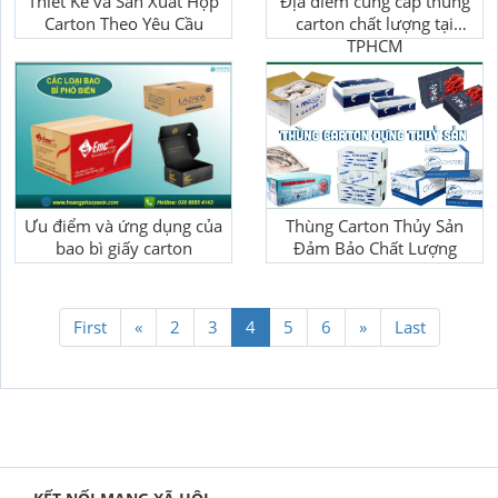
Thiết Kế và Sản Xuất Hộp
Địa điểm cung cấp thùng
Carton Theo Yêu Cầu
carton chất lượng tại
TPHCM
Ưu điểm và ứng dụng của
Thùng Carton Thủy Sản
bao bì giấy carton
Đảm Bảo Chất Lượng
First
«
2
3
4
5
6
»
Last