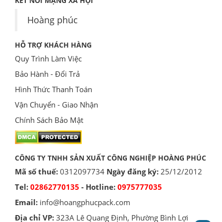
KẾT NỐI MẠNG XÃ HỘI
Hoàng phúc
HỖ TRỢ KHÁCH HÀNG
Quy Trình Làm Việc
Bảo Hành - Đổi Trả
Hình Thức Thanh Toán
Vận Chuyển - Giao Nhận
Chính Sách Bảo Mật
CÔNG TY TNHH SẢN XUẤT CÔNG NGHIỆP HOÀNG PHÚC
Mã số thuế:
0312097734
Ngày đăng ký:
25/12/2012
Tel:
02862770135
- Hotline:
0975777035
Email:
info@hoangphucpack.com
Địa chỉ VP:
323A Lê Quang Định, Phường Bình Lợi