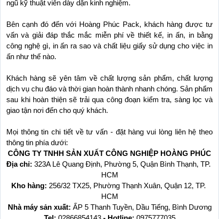
ngũ kỹ thuật viên dày dặn kinh nghiệm. 
Bên cạnh đó đến với Hoàng Phúc Pack, khách hàng được tư 
vấn và giải đáp thắc mắc miễn phí về thiết kế, in ấn, in bằng 
công nghệ gì, in ấn ra sao và chất liệu giấy sử dụng cho việc in 
ấn như thế nào.
Khách hàng sẽ yên tâm về chất lượng sản phẩm, chất lượng 
dịch vụ chu đáo và thời gian hoàn thành nhanh chóng. Sản phẩm 
sau khi hoàn thiện sẽ trải qua công đoạn kiểm tra, sàng lọc và 
giao tận nơi đến cho quý khách.
Mọi thông tin chi tiết về tư vấn - đặt hàng vui lòng liên hệ theo 
thông tin phía dưới: 
CÔNG TY TNHH SẢN XUẤT CÔNG NGHIỆP HOÀNG PHÚC
Địa chỉ: 
323A Lê Quang Định, Phường 5, Quận Bình Thạnh, TP. 
HCM
Kho hàng: 
256/32 TX25, Phường Thạnh Xuân, Quận 12, TP. 
HCM
Nhà máy sản xuất: 
ẤP 5 Thanh Tuyền, Dầu Tiếng, Bình Dương
Tel: 
02866854143
 - Hotline: 
0975777035