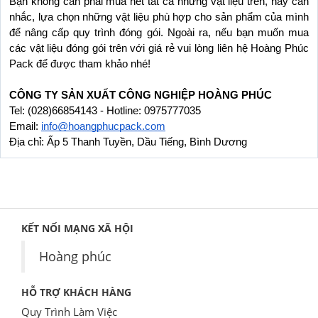
Bạn không cần phải mua hết tất cả những vật liệu trên, hãy cân 
nhắc, lựa chọn những vật liệu phù hợp cho sản phẩm của mình 
để nâng cấp quy trình đóng gói. Ngoài ra, nếu bạn muốn mua 
các vật liệu đóng gói trên với giá rẻ vui lòng liên hệ Hoàng Phúc 
Pack để được tham khảo nhé!
CÔNG TY SẢN XUẤT CÔNG NGHIỆP HOÀNG PHÚC
Tel: (028)66854143 - Hotline: 0975777035
Email: 
info@hoangphucpack.com
Địa chỉ: Ấp 5 Thanh Tuyền, Dầu Tiếng, Bình Dương
KẾT NỐI MẠNG XÃ HỘI
Hoàng phúc
HỖ TRỢ KHÁCH HÀNG
Quy Trình Làm Việc