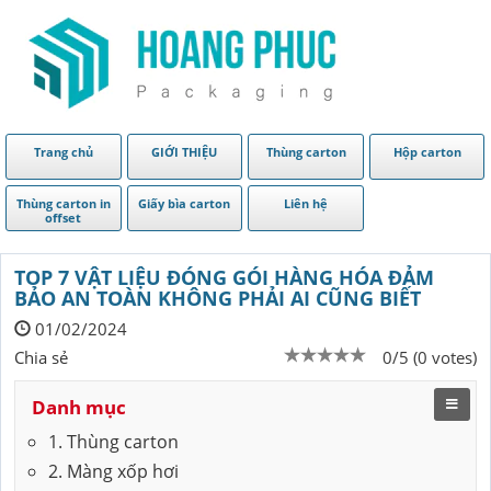
Trang chủ
GIỚI THIỆU
Thùng carton
Hộp carton
Thùng carton in
Giấy bìa carton
Liên hệ
offset
TOP 7 VẬT LIỆU ĐÓNG GÓI HÀNG HÓA ĐẢM
BẢO AN TOÀN KHÔNG PHẢI AI CŨNG BIẾT
01/02/2024
Chia sẻ
0/5 (0 votes)
Danh mục
1. Thùng carton
2. Màng xốp hơi