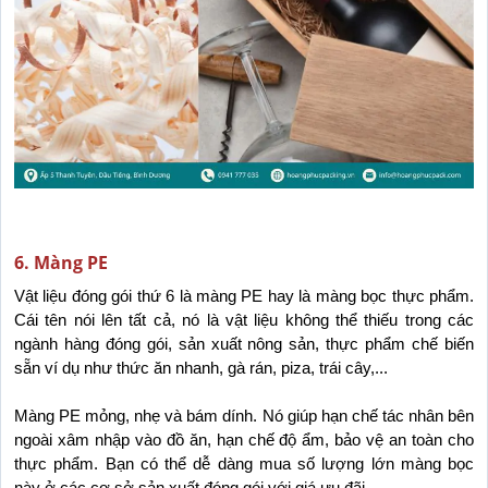
6. Màng PE
Vật liệu đóng gói thứ 6 là màng PE hay là màng bọc thực phẩm. 
Cái tên nói lên tất cả, nó là vật liệu không thể thiếu trong các 
ngành hàng đóng gói, sản xuất nông sản, thực phẩm chế biến 
sẵn ví dụ như thức ăn nhanh, gà rán, piza, trái cây,...
Màng PE mỏng, nhẹ và bám dính. Nó giúp hạn chế tác nhân bên 
ngoài xâm nhập vào đồ ăn, hạn chế độ ẩm, bảo vệ an toàn cho 
thực phẩm. Bạn có thể dễ dàng mua số lượng lớn màng bọc 
này ở các cơ sở sản xuất đóng gói với giá ưu đãi.