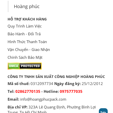
Hoàng phúc
HỖ TRỢ KHÁCH HÀNG
Quy Trình Làm Việc
Bảo Hành - Đổi Trả
Hình Thức Thanh Toán
Vận Chuyển - Giao Nhận
Chính Sách Bảo Mật
CÔNG TY TNHH SẢN XUẤT CÔNG NGHIỆP HOÀNG PHÚC
Mã số thuế:
0312097734
Ngày đăng ký:
25/12/2012
Tel:
02862770135
- Hotline:
0975777035
Email:
info@hoangphucpack.com
Địa chỉ VP:
323A Lê Quang Định, Phường Bình Lợi
Trung, Tp Hồ Chí Minh