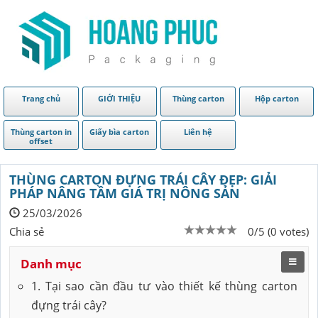
Trang chủ
GIỚI THIỆU
Thùng carton
Hộp carton
Thùng carton in
Giấy bìa carton
Liên hệ
offset
THÙNG CARTON ĐỰNG TRÁI CÂY ĐẸP: GIẢI
PHÁP NÂNG TẦM GIÁ TRỊ NÔNG SẢN
25/03/2026
Chia sẻ
0/5 (0 votes)
Danh mục
1. Tại sao cần đầu tư vào thiết kế thùng carton
đựng trái cây?