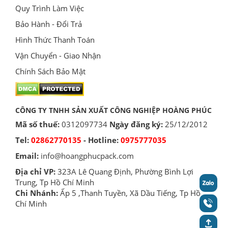
Quy Trình Làm Việc
Bảo Hành - Đổi Trả
Hình Thức Thanh Toán
Vận Chuyển - Giao Nhận
Chính Sách Bảo Mật
CÔNG TY TNHH SẢN XUẤT CÔNG NGHIỆP HOÀNG PHÚC
Mã số thuế:
0312097734
Ngày đăng ký:
25/12/2012
Tel:
02862770135
- Hotline:
0975777035
Email:
info@hoangphucpack.com
Địa chỉ VP:
323A Lê Quang Định, Phường Bình Lợi
Trung, Tp Hồ Chí Minh
Chi Nhánh:
Ấp 5 ,Thanh Tuyền, Xã Dầu Tiếng, Tp Hồ
Chí Minh