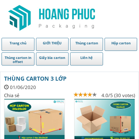
Trang chủ
GIỚI THIỆU
Thùng carton
Hộp carton
Thùng carton in
Giấy bìa carton
Liên hệ
offset
THÙNG CARTON 3 LỚP
01/06/2020
Chia sẻ
4.0/5 (30 votes)