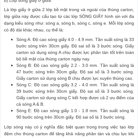
b) Lớp sóng giấy ở giữa:
Là lớp giấy ở giữa 2 lớp bề mặt trong và ngoài của thùng carton,
lớp giữa này được cấu tạo từ các lớp SÓNG GIẤY hình sin với đa
dạng kiểu sóng như: sóng a, sóng b, sóng c, sóng e. Mỗi lớp sóng
có độ dài khác nhau, cụ thể là:
Sóng A: Độ cao sóng giấy 4.0 - 4.9 mm. Tần suất sóng là 33
bước sóng trên 30cm giấy. Độ sai số là 3 bước sóng. Giấy
carton sử dụng sóng A chịu được lực phân tán tốt trên toàn
bộ bề mặt của thùng carton ngày nay.
Sóng B: Độ cao sóng giấy 2.2 - 3.0 mm. Tần suất sóng là
47 bước sóng trên 30cm giấy. Độ sai số là 3 bước sóng.
Giấy carton sử dụng sóng B chịu được lực xuyên thủng cao.
Sóng C: Độ cao sóng giấy 3.2 - 4.0 mm. Tần suất sóng là
39 bước sóng trên 30cm giấy. Độ sai số là 3 bước sóng.
Giấy carton sử dụng sóng C kết hợp được cả 2 ưu điểm của
cả sóng A & B.
Sóng E: Độ cao sóng giấy 1.0 - 1.8 mm. Tần suất sóng là
90 bước sóng trên 30cm giấy. Độ sai số là 3 bước sóng.
Lớp sóng này có ý nghĩa đặc biệt quan trọng trong việc tạo lớp
đệm cho thùng carton để tăng khả năng phân tán và chịu lực khi