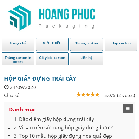
Trang chủ
GIỚI THIỆU
Thùng carton
Hộp carton
Thùng carton in
Giấy bìa carton
Liên hệ
offset
HỘP GIẤY ĐỰNG TRÁI CÂY
24/09/2020
Chia sẻ
5.0/5 (2 votes)
Danh mục
1. Đặc điểm giấy hộp đựng trái cây
2. Vì sao nên sử dụng hộp giấy đựng bưởi?
3. Top 10 mẫu hộp giấy đựng hoa quả đẹp