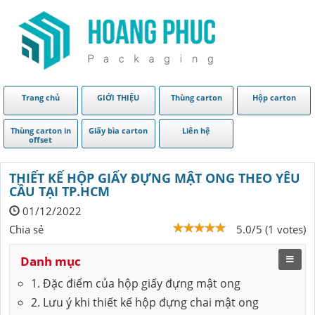
Trang chủ
GIỚI THIỆU
Thùng carton
Hộp carton
Thùng carton in
Giấy bìa carton
Liên hệ
offset
THIẾT KẾ HỘP GIẤY ĐỰNG MẬT ONG THEO YÊU
CẦU TẠI TP.HCM
01/12/2022
Chia sẻ
5.0/5 (1 votes)
Danh mục
1. Đặc điểm của hộp giấy đựng mật ong
2. Lưu ý khi thiết kế hộp đựng chai mật ong