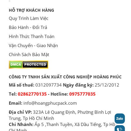
HỖ TRỢ KHÁCH HÀNG
Quy Trình Làm Việc
Bảo Hành - Đổi Trả
Hình Thức Thanh Toán
Vận Chuyển - Giao Nhận
Chính Sách Bảo Mật
CÔNG TY TNHH SẢN XUẤT CÔNG NGHIỆP HOÀNG PHÚC
Mã số thuế:
0312097734
Ngày đăng ký:
25/12/2012
Tel:
02862770135
- Hotline:
0975777035
Email:
info@hoangphucpack.com
Địa chỉ VP:
323A Lê Quang Định, Phường Bình Lợi
Trung, Tp Hồ Chí Minh
Chi Nhánh:
Ấp 5 ,Thanh Tuyền, Xã Dầu Tiếng, Tp Hồ
Chí Minh