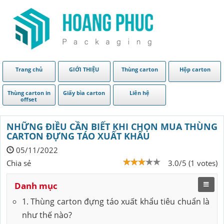
Trang chủ
GIỚI THIỆU
Thùng carton
Hộp carton
Thùng carton in
Giấy bìa carton
Liên hệ
offset
NHỮNG ĐIỀU CẦN BIẾT KHI CHỌN MUA THÙNG
CARTON ĐỰNG TÁO XUẤT KHẨU
05/11/2022
Chia sẻ
3.0/5 (1 votes)
Danh mục
1. Thùng carton đựng táo xuất khẩu tiêu chuẩn là
như thế nào?