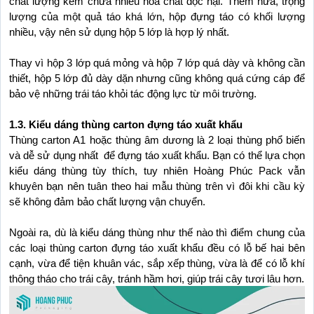
chất lượng kém chứa nhiều hóa chất độc hại. Thêm nữa, trọng 
lượng của một quả táo khá lớn, hộp đựng táo có khối lượng 
nhiều, vậy nên sử dụng hộp 5 lớp là hợp lý nhất.
Thay vì hộp 3 lớp quá mỏng và hộp 7 lớp quá dày và không cần 
thiết, hộp 5 lớp đủ dày dặn nhưng cũng không quá cứng cáp để 
bảo vệ những trái táo khỏi tác động lực từ môi trường.
1.3. Kiểu dáng thùng carton đựng táo xuất khẩu
Thùng carton A1 hoặc thùng âm dương là 2 loại thùng phổ biến 
và dễ sử dụng nhất  để đựng táo xuất khẩu. Bạn có thể lựa chọn 
kiểu dáng thùng tùy thích, tuy nhiên Hoàng Phúc Pack vẫn 
khuyên bạn nên tuân theo hai mẫu thùng trên vì đôi khi cầu kỳ 
sẽ không đảm bảo chất lượng vận chuyển.
Ngoài ra, dù là kiểu dáng thùng như thế nào thì điểm chung của 
các loại thùng carton đựng táo xuất khẩu đều có lỗ bế hai bên 
cạnh, vừa để tiện khuân vác, sắp xếp thùng, vừa là để có lỗ khí 
thông tháo cho trái cây, tránh hầm hơi, giúp trái cây tươi lâu hơn.