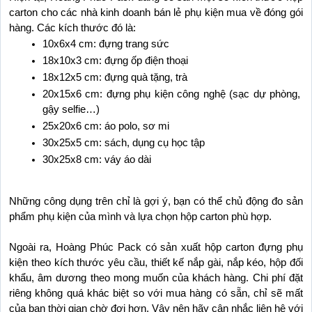
carton cho các nhà kinh doanh bán lẻ phụ kiện mua về đóng gói 
hàng. Các kích thước đó là:
10x6x4 cm: đựng trang sức
18x10x3 cm: đựng ốp điện thoại
18x12x5 cm: đựng quà tặng, trà
20x15x6 cm: đựng phụ kiện công nghệ (sạc dự phòng, 
gậy selfie…)
25x20x6 cm: áo polo, sơ mi
30x25x5 cm: sách, dụng cụ học tập
30x25x8 cm: váy áo dài
Những công dụng trên chỉ là gợi ý, bạn có thể chủ động đo sản 
phẩm phụ kiện của mình và lựa chọn hộp carton phù hợp.
Ngoài ra, Hoàng Phúc Pack có sản xuất hộp carton đựng phụ 
kiện theo kích thước yêu cầu, thiết kế nắp gài, nắp kéo, hộp đối 
khẩu, âm dương theo mong muốn của khách hàng. Chi phí đặt 
riêng không quá khác biệt so với mua hàng có sẵn, chỉ sẽ mất 
của bạn thời gian chờ đợi hơn. Vậy nên hãy cân nhắc liên hệ với 