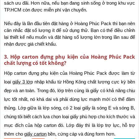
sách ưu đãi. Hơn nữa, nếu bạn đang sinh sống ở trong khu vực 
TP.HCM còn được miễn phí vận chuyển.
Nếu đây là lần đầu tiên đặt hàng ở Hoàng Phúc Pack thì bạn nên 
cân nhắc đặt số lượng ít để sử dụng thử. Bạn có thể điều chỉnh 
lại thiết kế nếu muốn và đặt hàng số lượng lớn trong lần sau để 
nhận được giá chiết khấu.
3. Hộp carton đựng phụ kiện của Hoàng Phúc Pack
chất lượng có tốt không?
Hộp carton đựng phụ kiện của Hoàng Phúc Pack được làm từ 
loại 
giấy 3 lớ
p nhập khẩu từ Hồng Kông chất lượng cực kỳ bền 
đẹp và an toàn. Trong đó, lớp trên cùng là giấy có khả năng chịu 
lực tốt nhất, nó khá dai và phải dùng lực mạnh mới có thể đâm 
thủng. Lớp giữa là lớp sóng, có 2 loại giấy là sóng E và sóng B, 
chúng tôi biết cách lựa chọn loại giấy phù hợp cho kích thước và 
mục đích của hộp carton đó. Lớp đáy thì là lớp trợ lực, hỗ trợ 
thêm cho 
giấy carton
 bền, cứng cáp và đúng form hơn.