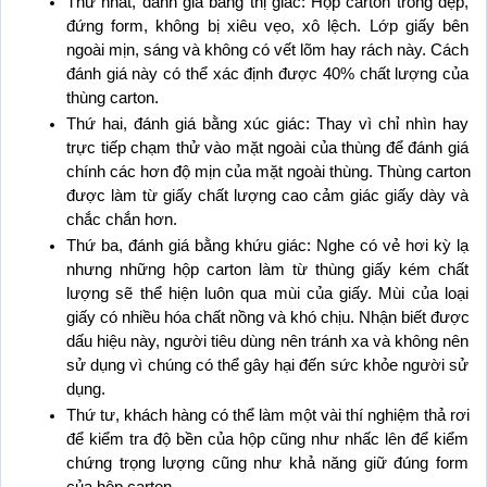
Thứ nhất, đánh giá bằng thị giác: Hộp carton trông đẹp, 
đứng form, không bị xiêu vẹo, xô lệch. Lớp giấy bên 
ngoài mịn, sáng và không có vết lõm hay rách này. Cách 
đánh giá này có thể xác định được 40% chất lượng của 
thùng carton.
Thứ hai, đánh giá bằng xúc giác: Thay vì chỉ nhìn hay 
trực tiếp chạm thử vào mặt ngoài của thùng để đánh giá 
chính các hơn độ mịn của mặt ngoài thùng. Thùng carton 
được làm từ giấy chất lượng cao cảm giác giấy dày và 
chắc chắn hơn.
Thứ ba, đánh giá bằng khứu giác: Nghe có vẻ hơi kỳ lạ 
nhưng những hộp carton làm từ thùng giấy kém chất 
lượng sẽ thể hiện luôn qua mùi của giấy. Mùi của loại 
giấy có nhiều hóa chất nồng và khó chịu. Nhận biết được 
dấu hiệu này, người tiêu dùng nên tránh xa và không nên 
sử dụng vì chúng có thể gây hại đến sức khỏe người sử 
dụng.
Thứ tư, khách hàng có thể làm một vài thí nghiệm thả rơi 
để kiểm tra độ bền của hộp cũng như nhấc lên để kiểm 
chứng trọng lượng cũng như khả năng giữ đúng form 