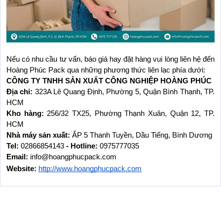
Nếu có nhu cầu tư vấn, báo giá hay đặt hàng vui lòng liên hệ đến 
Hoàng Phúc Pack qua những phương thức liên lạc phía dưới:
CÔNG TY TNHH SẢN XUẤT CÔNG NGHIỆP HOÀNG PHÚC
Địa chỉ: 
323A Lê Quang Định, Phường 5, Quận Bình Thạnh, TP. 
HCM
Kho hàng: 
256/32 TX25, Phường Thạnh Xuân, Quận 12, TP. 
HCM
Nhà máy sản xuất: 
ẤP 5 Thanh Tuyền, Dầu Tiếng, Bình Dương
Tel: 
02866854143
 - Hotline: 
0975777035
Email: 
info@hoangphucpack.com
Website:
http://www.hoangphucpack.com