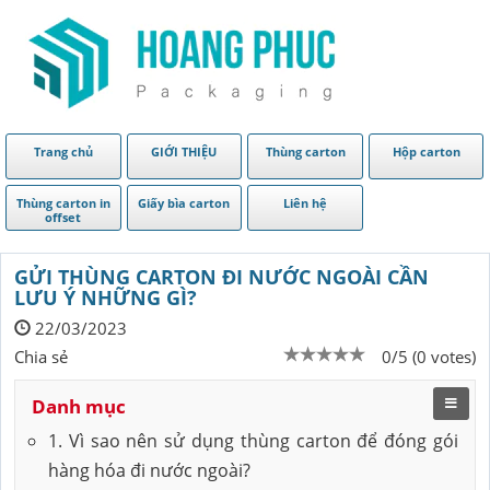
Trang chủ
GIỚI THIỆU
Thùng carton
Hộp carton
Thùng carton in
Giấy bìa carton
Liên hệ
offset
GỬI THÙNG CARTON ĐI NƯỚC NGOÀI CẦN
LƯU Ý NHỮNG GÌ?
22/03/2023
Chia sẻ
0/5 (0 votes)
Danh mục
1. Vì sao nên sử dụng thùng carton để đóng gói
hàng hóa đi nước ngoài?