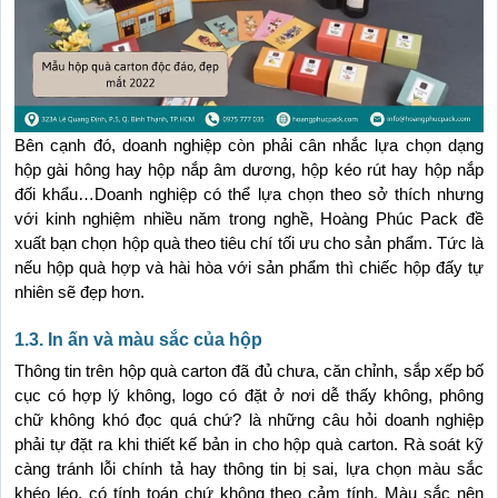
Bên cạnh đó, doanh nghiệp còn phải cân nhắc lựa chọn dạng 
hộp gài hông hay hộp nắp âm dương, hộp kéo rút hay hộp nắp 
đối khẩu…Doanh nghiệp có thể lựa chọn theo sở thích nhưng 
với kinh nghiệm nhiều năm trong nghề, Hoàng Phúc Pack đề 
xuất bạn chọn hộp quà theo tiêu chí tối ưu cho sản phẩm. Tức là 
nếu hộp quà hợp và hài hòa với sản phẩm thì chiếc hộp đấy tự 
nhiên sẽ đẹp hơn.
1.3. In ấn và màu sắc của hộp
Thông tin trên hộp quà carton đã đủ chưa, căn chỉnh, sắp xếp bố 
cục có hợp lý không, logo có đặt ở nơi dễ thấy không, phông 
chữ không khó đọc quá chứ? là những câu hỏi doanh nghiệp 
phải tự đặt ra khi thiết kế bản in cho hộp quà carton. Rà soát kỹ 
càng tránh lỗi chính tả hay thông tin bị sai, lựa chọn màu sắc 
khéo léo, có tính toán chứ không theo cảm tính. Màu sắc nên 