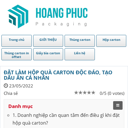
Trang chủ
GIỚI THIỆU
Thùng carton
Hộp carton
Thùng carton in
Giấy bìa carton
Liên hệ
offset
ĐẶT LÀM HỘP QUÀ CARTON ĐỘC ĐÁO, TẠO
DẤU ẤN CÁ NHÂN
23/05/2022
Chia sẻ
0/5 (0 votes)
Danh mục
1. Doanh nghiệp cần quan tâm đến điều gì khi đặt
hộp quà carton?