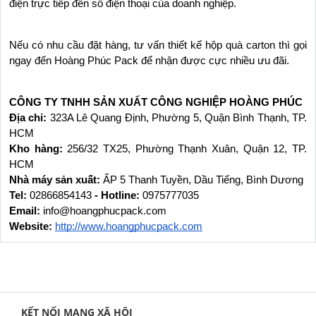
điện trực tiếp đến số điện thoại của doanh nghiệp.
Nếu có nhu cầu đặt hàng, tư vấn thiết kế hộp quà carton thì gọi 
ngay đến Hoàng Phúc Pack để nhận được cực nhiều ưu đãi.
CÔNG TY TNHH SẢN XUẤT CÔNG NGHIỆP HOÀNG PHÚC
Địa chỉ: 
323A Lê Quang Định, Phường 5, Quận Bình Thạnh, TP. 
HCM
Kho hàng: 
256/32 TX25, Phường Thạnh Xuân, Quận 12, TP. 
HCM
Nhà máy sản xuất: 
ẤP 5 Thanh Tuyền, Dầu Tiếng, Bình Dương
Tel: 
02866854143
 - Hotline: 
0975777035
Email: 
info@hoangphucpack.com
Website:
http://www.hoangphucpack.com
KẾT NỐI MẠNG XÃ HỘI