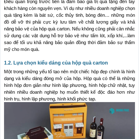
Điều quan trọng trước tiên là đảm bảo giá trị quà tặng đến tay 
khách hàng còn nguyên vẹn. Ví dụ như nhiều doanh nghiệp chọn 
quà tặng kèm là bát sứ, cốc thủy tinh, bóng đèn… những món 
đồ dễ vỡ thì phải cực kỳ lưu tâm về chất lượng giấy và khả 
năng bảo vệ của hộp quà carton. Nếu không cũng phải cân nhắc 
sử dụng các vật dụng hỗ trợ bảo vệ như tấm lót, xốp khí,...làm 
sao để tối ưu khả năng bảo quản đồng thời đảm bảo sự thẩm 
mỹ cho món quà.
1.2. Lựa chọn kiểu dáng của hộp quà carton
Một trong những yếu tố tạo nên một chiếc hộp đẹp chính là hình 
dạng và kiểu dáng đóng mở của hộp. Hộp quà có thể là những 
hình hộp đơn giản như hình lập phương, hình hộp chữ nhật, tuy 
nhiên nhiều doanh nghiệp họ muốn thiết kế độc đáo hơn như 
hình trụ, hình lập phương, hình khối phức tạp.