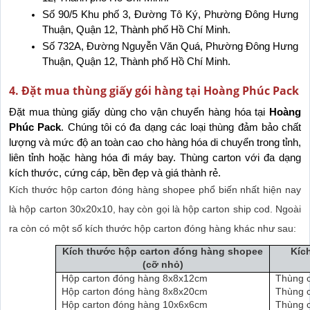
Số 90/5 Khu phố 3, Đường Tô Ký, Phường Đông Hưng 
Thuận, Quận 12, Thành phố Hồ Chí Minh.
Số 732A, Đường Nguyễn Văn Quá, Phường Đông Hưng 
Thuận, Quận 12, Thành phố Hồ Chí Minh.
4. Đặt mua thùng giấy gói hàng tại Hoàng Phúc Pack
Đặt mua thùng giấy dùng cho vận chuyển hàng hóa tại 
Hoàng 
Phúc Pack
. Chúng tôi có đa dạng các loại thùng đảm bảo chất 
lượng và mức độ an toàn cao cho hàng hóa di chuyển trong tỉnh, 
liên tỉnh hoặc hàng hóa đi máy bay. Thùng carton với đa dạng 
kích thước, cứng cáp, bền đẹp và giá thành rẻ.
Kích thước hộp carton đóng hàng shopee phổ biến nhất hiện nay
là hộp carton 30x20x10, hay còn gọi là hộp carton ship cod. Ngoài
ra còn có một số kích thước hộp carton đóng hàng khác như sau:
Kích thước hộp carton đóng hàng shopee
Kíc
(cỡ nhỏ)
Hộp carton đóng hàng 8x8x12cm
Thùng 
Hộp carton đóng hàng 8x8x20cm
Thùng 
Hộp carton đóng hàng 10x6x6cm
Thùng 