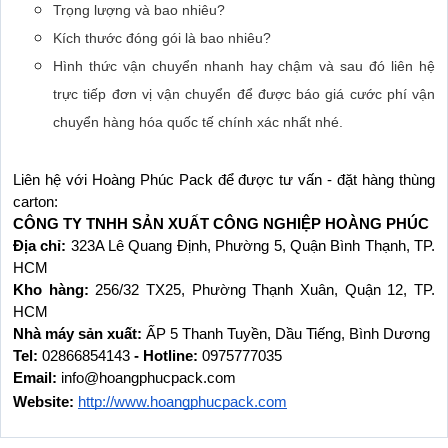
Trọng lượng và bao nhiêu?
Kích thước đóng gói là bao nhiêu?
Hình thức vận chuyển nhanh hay chậm và sau đó liên hệ
trực tiếp đơn vị vận chuyển để được báo giá cước phí vận
chuyển hàng hóa quốc tế chính xác nhất nhé.
Liên hệ với Hoàng Phúc Pack để được tư vấn - đặt hàng thùng 
carton:
CÔNG TY TNHH SẢN XUẤT CÔNG NGHIỆP HOÀNG PHÚC
Địa chỉ: 
323A Lê Quang Định, Phường 5, Quận Bình Thạnh, TP. 
HCM
Kho hàng: 
256/32 TX25, Phường Thạnh Xuân, Quận 12, TP. 
HCM
Nhà máy sản xuất: 
ẤP 5 Thanh Tuyền, Dầu Tiếng, Bình Dương
Tel: 
02866854143
 - Hotline: 
0975777035
Email: 
info@hoangphucpack.com
Website:
http://www.hoangphucpack.com