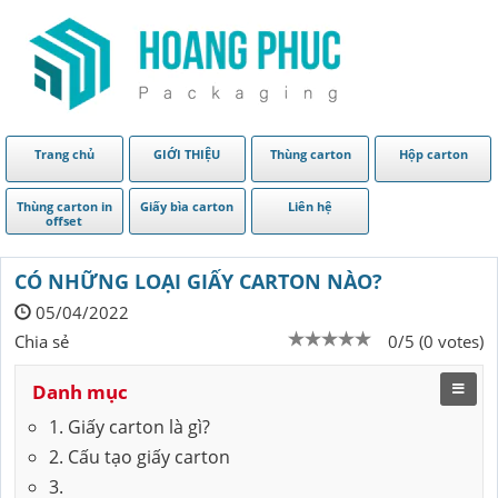
Trang chủ
GIỚI THIỆU
Thùng carton
Hộp carton
Thùng carton in
Giấy bìa carton
Liên hệ
offset
CÓ NHỮNG LOẠI GIẤY CARTON NÀO?
05/04/2022
Chia sẻ
0/5 (0 votes)
Danh mục
1. Giấy carton là gì?
2. Cấu tạo giấy carton
3.