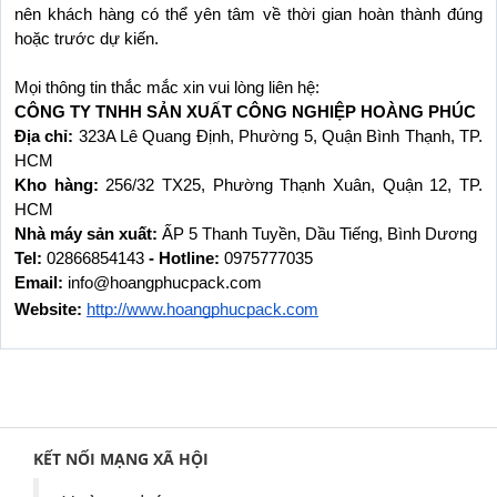
nên khách hàng có thể yên tâm về thời gian hoàn thành đúng 
hoặc trước dự kiến.
Mọi thông tin thắc mắc xin vui lòng liên hệ:
CÔNG TY TNHH SẢN XUẤT CÔNG NGHIỆP HOÀNG PHÚC
Địa chỉ: 
323A Lê Quang Định, Phường 5, Quận Bình Thạnh, TP. 
HCM
Kho hàng: 
256/32 TX25, Phường Thạnh Xuân, Quận 12, TP. 
HCM
Nhà máy sản xuất: 
ẤP 5 Thanh Tuyền, Dầu Tiếng, Bình Dương
Tel: 
02866854143
 - Hotline: 
0975777035
Email: 
info@hoangphucpack.com
Website:
http://www.hoangphucpack.com
KẾT NỐI MẠNG XÃ HỘI