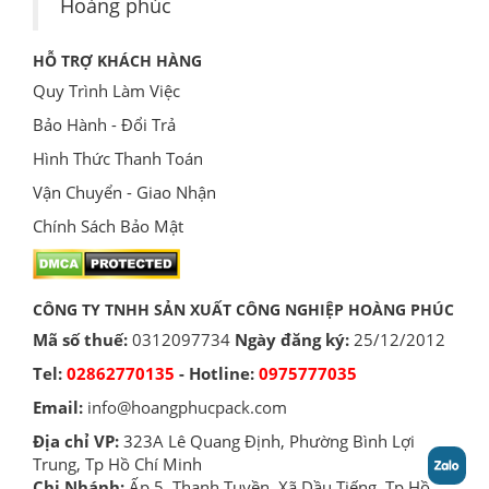
Hoàng phúc
HỖ TRỢ KHÁCH HÀNG
Quy Trình Làm Việc
Bảo Hành - Đổi Trả
Hình Thức Thanh Toán
Vận Chuyển - Giao Nhận
Chính Sách Bảo Mật
CÔNG TY TNHH SẢN XUẤT CÔNG NGHIỆP HOÀNG PHÚC
Mã số thuế:
0312097734
Ngày đăng ký:
25/12/2012
Tel:
02862770135
- Hotline:
0975777035
Email:
info@hoangphucpack.com
Địa chỉ VP:
323A Lê Quang Định, Phường Bình Lợi
Trung, Tp Hồ Chí Minh
Chi Nhánh:
Ấp 5 ,Thanh Tuyền, Xã Dầu Tiếng, Tp Hồ