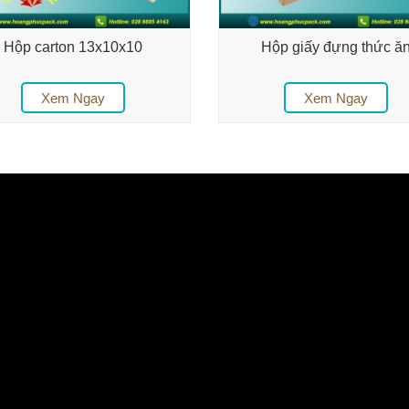
Hộp carton 13x10x10
Hộp giấy đựng thức ă
Xem Ngay
Xem Ngay