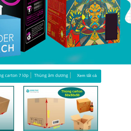
g carton 7 lớp
Thùng âm dương
Xem tất cả