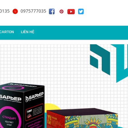
0135
0975777035
 CARTON
LIÊN HỆ
n đựng quà