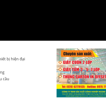
iết bị hiện đại
ợng
u cầu