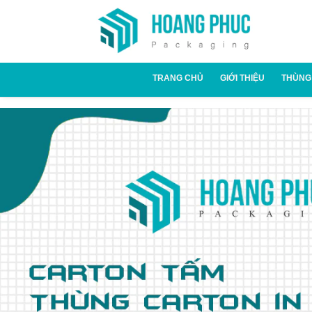
TRANG CHỦ
GIỚI THIỆU
THÙNG
Thùn
Thùn