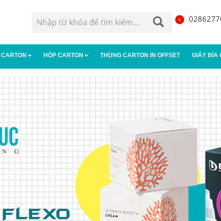
0286277
 CARTON
HỘP CARTON
THÙNG CARTON IN OFFSET
GIẤY BÌA
g carton 3 lớp
Hộp carton đựng giày
Thùng carton 5 lớp
Hộp giấy
g carton 7 lớp
Hộp carton nhỏ
Thùng âm dương
Hộp carto