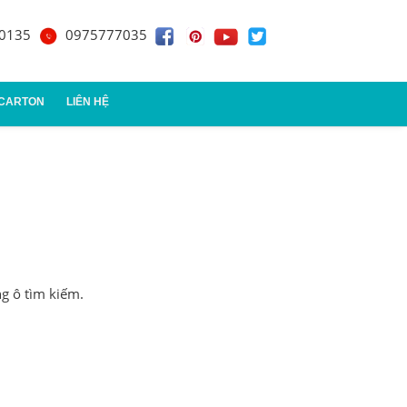
0135
0975777035
 CARTON
LIÊN HỆ
n đựng quà
ng ô tìm kiếm.