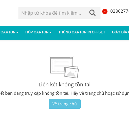
0286277
 CARTON
HỘP CARTON
THÙNG CARTON IN OFFSET
GIẤY BÌA
g carton 3 lớp
Hộp carton đựng giày
Thùng carton 5 lớp
Hộp giấy
g carton 7 lớp
Hộp carton nhỏ
Thùng âm dương
Hộp carto
Liên kết không tồn tại
n kết bạn đang truy cập không tồn tại. Hãy về trang chủ hoặc sử dụ
Về trang chủ