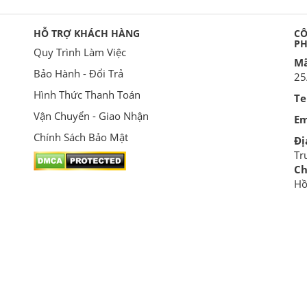
HỖ TRỢ KHÁCH HÀNG
CÔ
P
Quy Trình Làm Việc
Mã
Bảo Hành - Đổi Trả
25
Hình Thức Thanh Toán
Te
Vận Chuyển - Giao Nhận
Em
Chính Sách Bảo Mật
Đị
Tr
Ch
Hồ