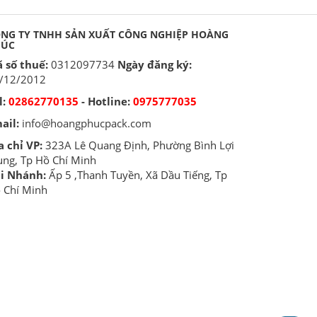
NG TY TNHH SẢN XUẤT CÔNG NGHIỆP HOÀNG
HÚC
 số thuế:
0312097734
Ngày đăng ký:
/12/2012
l:
02862770135
- Hotline:
0975777035
ail:
info@hoangphucpack.com
a chỉ VP:
323A Lê Quang Định, Phường Bình Lợi
ung, Tp Hồ Chí Minh
i Nhánh:
Ấp 5 ,Thanh Tuyền, Xã Dầu Tiếng, Tp
 Chí Minh