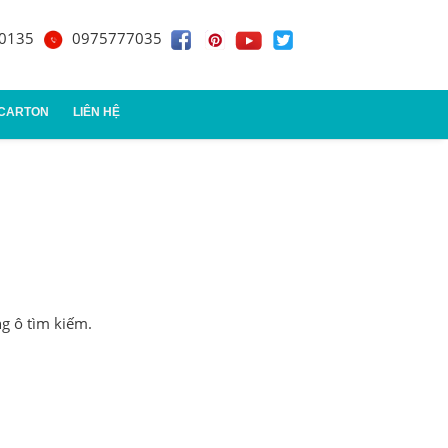
0135
0975777035
 CARTON
LIÊN HỆ
n đựng quà
ng ô tìm kiếm.