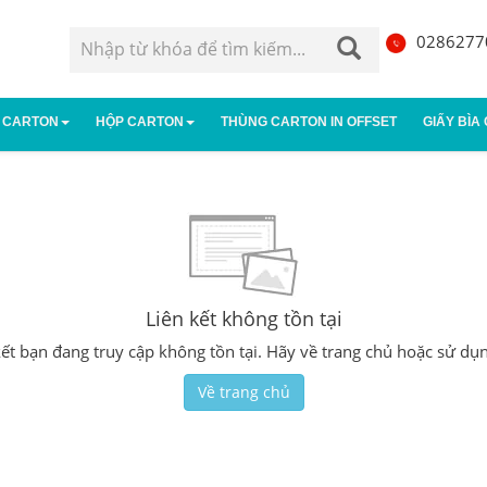
0286277
 CARTON
HỘP CARTON
THÙNG CARTON IN OFFSET
GIẤY BÌA
g carton 3 lớp
Hộp carton đựng giày
Thùng carton 5 lớp
Hộp giấy
g carton 7 lớp
Hộp carton nhỏ
Thùng âm dương
Hộp carto
Liên kết không tồn tại
n kết bạn đang truy cập không tồn tại. Hãy về trang chủ hoặc sử dụ
Về trang chủ