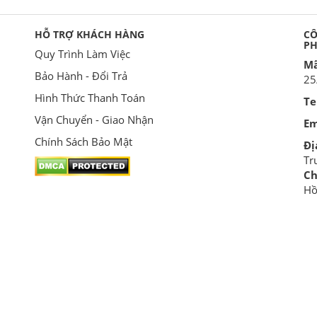
HỖ TRỢ KHÁCH HÀNG
CÔ
P
Quy Trình Làm Việc
Mã
Bảo Hành - Đổi Trả
25
Hình Thức Thanh Toán
Te
Vận Chuyển - Giao Nhận
Em
Chính Sách Bảo Mật
Đị
Tr
Ch
Hồ