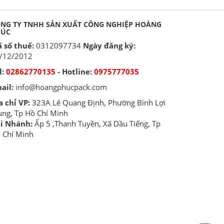
NG TY TNHH SẢN XUẤT CÔNG NGHIỆP HOÀNG
HÚC
 số thuế:
0312097734
Ngày đăng ký:
/12/2012
l:
02862770135
- Hotline:
0975777035
ail:
info@hoangphucpack.com
a chỉ VP:
323A Lê Quang Định, Phường Bình Lợi
ung, Tp Hồ Chí Minh
i Nhánh:
Ấp 5 ,Thanh Tuyền, Xã Dầu Tiếng, Tp
 Chí Minh