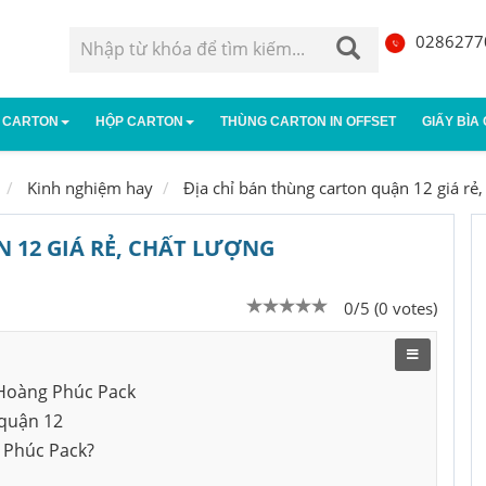
0286277
 CARTON
HỘP CARTON
THÙNG CARTON IN OFFSET
GIẤY BÌA
g carton 3 lớp
Hộp carton đựng giày
Thùng carton 5 lớp
Hộp giấy
Kinh nghiệm hay
Địa chỉ bán thùng carton quận 12 giá rẻ,
g carton 7 lớp
Hộp carton nhỏ
Thùng âm dương
Hộp carto
 12 GIÁ RẺ, CHẤT LƯỢNG
0/5 (0 votes)
 Hoàng Phúc Pack
 quận 12
g Phúc Pack?