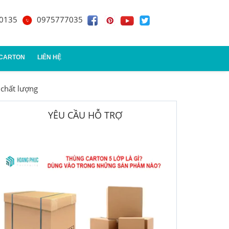
0135
0975777035
 CARTON
LIÊN HỆ
 chất lượng
n đựng quà
YÊU CẦU HỖ TRỢ